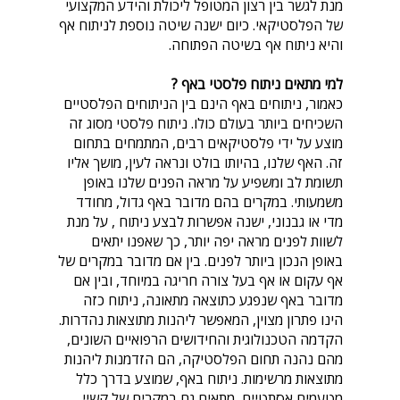
מנת לגשר בין רצון המטופל ליכולת והידע המקצועי
של הפלסטיקאי. כיום ישנה שיטה נוספת לניתוח אף
והיא ניתוח אף בשיטה הפתוחה.
למי מתאים ניתוח פלסטי באף ?
כאמור, ניתוחים באף הינם בין הניתוחים הפלסטיים
השכיחים ביותר בעולם כולו. ניתוח פלסטי מסוג זה
מוצע על ידי פלסטיקאים רבים, המתמחים בתחום
זה. האף שלנו, בהיותו בולט ונראה לעין, מושך אליו
תשומת לב ומשפיע על מראה הפנים שלנו באופן
משמעותי. במקרים בהם מדובר באף גדול, מחודד
מדי או גבנוני, ישנה אפשרות לבצע ניתוח , על מנת
לשוות לפנים מראה יפה יותר, כך שאפנו יתאים
באופן הנכון ביותר לפנים. בין אם מדובר במקרים של
אף עקום או אף בעל צורה חריגה במיוחד, ובין אם
מדובר באף שנפגע כתוצאה מתאונה, ניתוח כזה
הינו פתרון מצוין, המאפשר ליהנות מתוצאות נהדרות.
הקדמה הטכנולוגית והחידושים הרפואיים השונים,
מהם נהנה תחום הפלסטיקה, הם הזדמנות ליהנות
מתוצאות מרשימות. ניתוח באף, שמוצע בדרך כלל
מטעמים אסתטיים, מתאים גם במקרים של קשיי