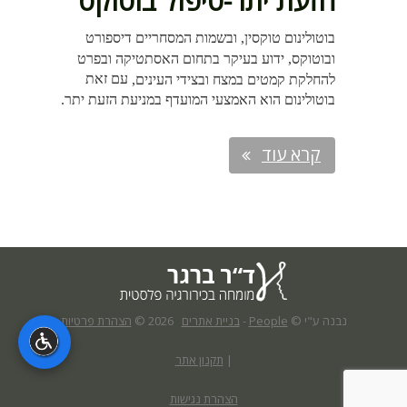
הזעת יתר-טיפול בוטוקס
בוטולינום טוקסין, ובשמות המסחריים דיספורט
ובוטוקס, ידוע בעיקר בתחום האסתטיקה ובפרט
עם זאת
להחלקת קמטים במצח ובצידי העינים,
בוטולינום הוא האמצעי המועדף במניעת הזעת יתר.
קרא עוד
נבנה ע"י ©
People
-
בניית אתרים
2026
©
הצהרת פרטיות
|
תקנון אתר
הצהרת נגישות